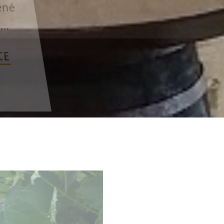
né
DOZVĚDĚT SE VÍCE
.
E