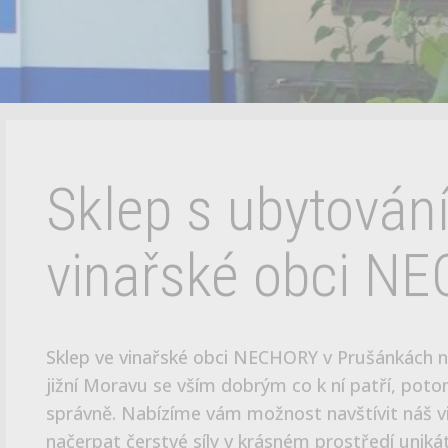
vinařské obci N
Sklep ve vinařské obci NECHORY v Prušánkách 
jižní Moravu se vším dobrým co k ní patří, poto
správně. Nabízíme vám možnost navštívit náš vi
načerpat čerstvé síly v krásném prostředí unikát
Nechory u Prušánek. Nedávno jsme zrekonstruova
postavili k němu v tradičním slováckém stylu zc
s ubytováním až pro 8 hostů. Přijet můžete na 
víkendový pobyt, firemní nebo soukromou akci či
sklep určen pro všechny milovníky dobrého mora
folklóru. Cyklisté zajisté ocení spoustu cyklotra
Velmi výhodná poloha Nechor také vybízí k výlet
užijete a budete se k nám rádi vracet.Na viděno