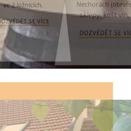
ve 2 ložnicích.
Nechorách (otevře
sklepy, košt vín, ..
DOZVĚDĚT SE VÍCE
DOZVĚDĚT SE VÍC