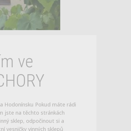
ECHORY
na Hodonínsku Pokud máte rádi
m jste na těchto stránkách
nný sklep, odpočinout si a
ní vesničky vinných sklepů
li náš původní vinný sklípek a
ela novou nadzemní část i
letní rodinnou dovolenou,
 oslavu. V neposlední řadě je náš
vského vínka, lidových tradic a
s, kterými je náš region protkán.
ům do okolí. Věříme, že si pobyt
u se těší