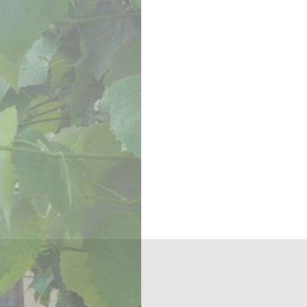
ím ve