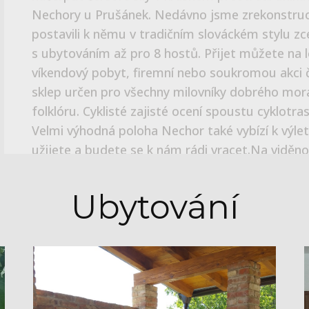
Alena a Jiří Maršálkovi
ZJISTĚTE VÍC
Ubytování