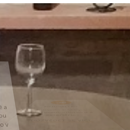
FOTOGALERIE
é a
Fotogalerie Sklepa,
sou
ubytování, interiéru a
o v
exteriéru.