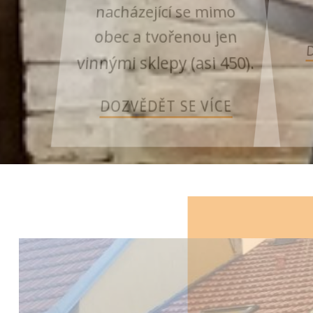
nacházející se mimo
obec a tvořenou jen
vinnými sklepy (asi 450).
DOZVĚDĚT SE VÍCE