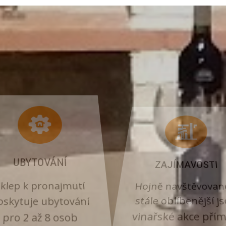
UBYTOVÁNÍ
ZAJÍMAVOSTI
klep k pronajmutí
Hojně navštěvovan
oskytuje ubytování
stále oblíbenější j
pro 2 až 8 osob
vinařské akce přím