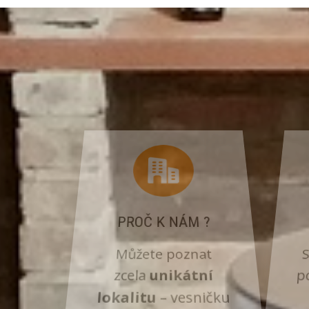
PROČ K NÁM ?
Můžete poznat
S
zcela
unikátní
p
lokalitu
– vesničku