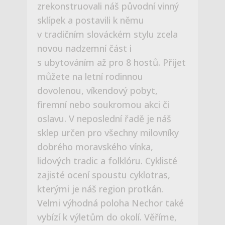
oslavu. V neposlední řadě je náš
sklep určen pro všechny milovníky
dobrého moravského vínka,
lidových tradic a folklóru. Cyklisté
zajisté ocení spoustu cyklotras,
kterými je náš region protkán.
Velmi výhodná poloha Nechor také
vybízí k výletům do okolí. Věříme,
že si pobyt užijete a budete se k
nám rádi vracet.Na viděnou se těší
Alena a Jiří Maršálkovi
ZJISTĚTE VÍCE