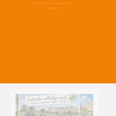
přírodou
(a samozřejmě
vinohrady) v srdci moravského
Slovácka.