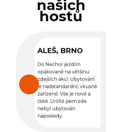
našich
hostů
ALEŠ, BRNO
Do Nechor jezdím
opakovaně na většinu
zdejších akcí. Ubytování
je nadstandardní, vkusně
zařízené. Vše je nové a
čisté. Určitě jsem zde
nebyl ubytován
naposledy.