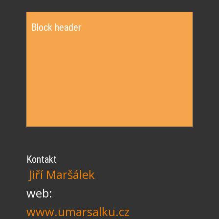
Block header
Kontakt
Jiří Maršálek
web:
www.umarsalku.cz