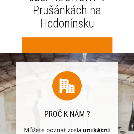
Prušánkách na
Hodonínsku
PROČ K NÁM ?
Můžete poznat zcela
unikátní