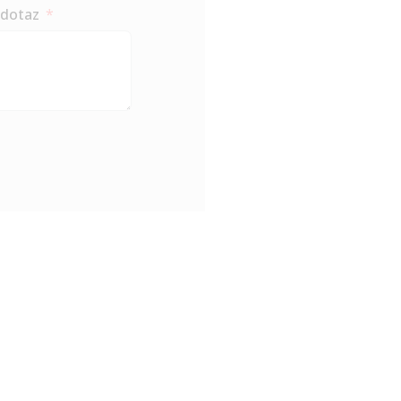
Požadavek - dotaz
Odešli