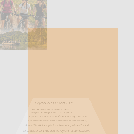
Cykloturistika
Jižní Morava patří mezi
nejkrásnější oblasti pro
cykloturistiku v České republice.
Kombinace rovinatého terénu,
kvalitních cyklostezek, vinařské
tradice a historických památek