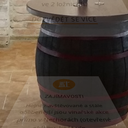
ubytování pro 2 až 8 osob
ve 2 ložnicích.
DOZVĚDĚT SE VÍCE
ZAJÍMAVOSTI
Hojně navštěvované a stále
oblíbenější jsou vinařské akce
přímo v Nechorách (otevřené