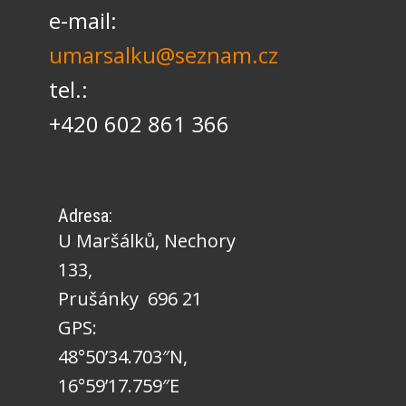
e-mail:
umarsalku@seznam.cz
tel.:
+420 602 861 366
Adresa:
U Maršálků, Nechory
133,
Prušánky 696 21
GPS:
48°50’34.703″N,
16°59’17.759″E