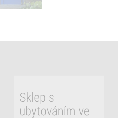
Sklep s
ubytováním ve
vinařské obci
NECHORY
Sklep ve vinařské obci NECHORY v
Prušánkách na Hodonínsku Pokud
máte rádi jižní Moravu se vším