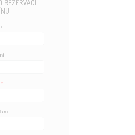
NAPIŠTE NÁM O REZERVACI
TERMÍNU
Jméno
Příjmení
Email
Váš telefon