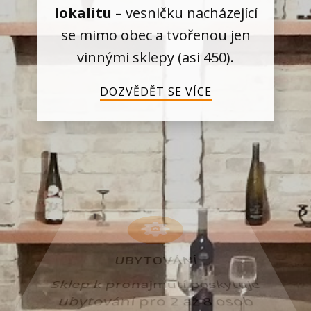
lokalitu
– vesničku nacházející
se mimo obec a tvořenou jen
vinnými sklepy (asi 450).
DOZVĚDĚT SE VÍCE
UBYTOVÁNÍ
Sklep k pronajmutí poskytuje