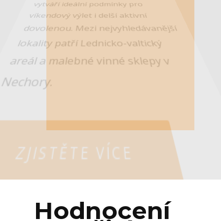
vytváří ideální podmínky pro
víkendový výlet i delší aktivní
dovolenou. Mezi nejvyhledávanější
lokality patří Lednicko-valtický
areál a malebné vinné sklepy v
Nechory.
ZJISTĚTE VÍCE
Hodnocení