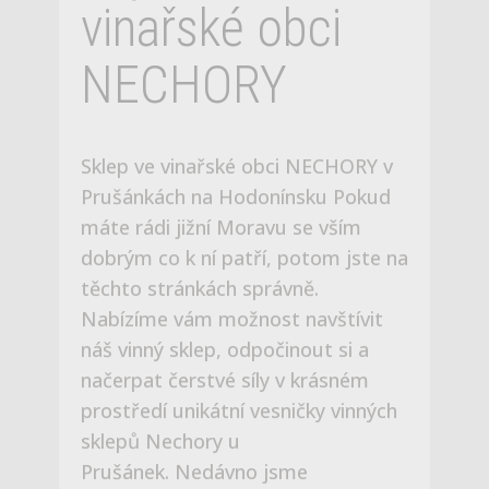
dobrým co k ní patří, potom jste na
těchto stránkách správně.
Nabízíme vám možnost navštívit
náš vinný sklep, odpočinout si a
načerpat čerstvé síly v krásném
prostředí unikátní vesničky vinných
sklepů Nechory u
Prušánek. Nedávno jsme
zrekonstruovali náš původní vinný
sklípek a postavili k němu
v tradičním slováckém stylu zcela
novou nadzemní část i
s ubytováním až pro 8 hostů. Přijet
můžete na letní rodinnou
dovolenou, víkendový pobyt,
firemní nebo soukromou akci či