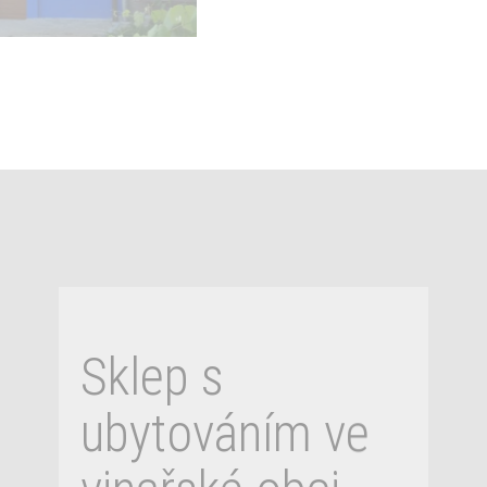
Sklep s
ubytováním ve
vinařské obci
NECHORY
Sklep ve vinařské obci NECHORY v
Prušánkách na Hodonínsku Pokud
máte rádi jižní Moravu se vším