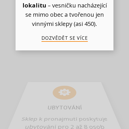
lokalitu
– vesničku nacházející
se mimo obec a tvořenou jen
vinnými sklepy (asi 450).
DOZVĚDĚT SE VÍCE
UBYTOVÁNÍ
Sklep k pronajmutí poskytuje