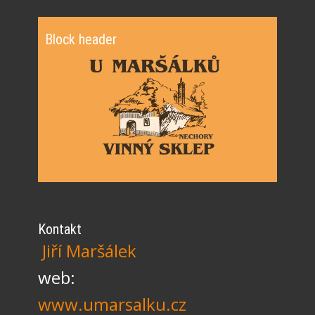
Block header
Kontakt
Jiří Maršálek
web:
www.umarsalku.cz