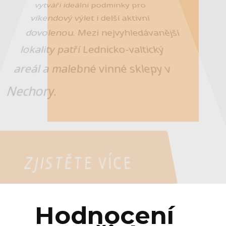
vytváří ideální podmínky pro
víkendový výlet i delší aktivní
dovolenou. Mezi nejvyhledávanější
lokality patří Lednicko-valtický
areál a malebné vinné sklepy v
Nechory.
ZJISTĚTE VÍCE
Hodnocení