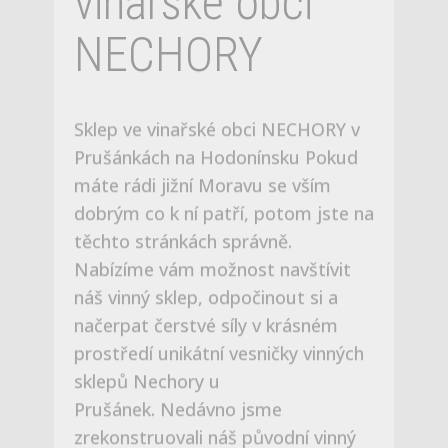
dobrým co k ní patří, potom jste na
těchto stránkách správně.
Nabízíme vám možnost navštívit
náš vinný sklep, odpočinout si a
načerpat čerstvé síly v krásném
prostředí unikátní vesničky vinných
sklepů Nechory u
Prušánek. Nedávno jsme
zrekonstruovali náš původní vinný
sklípek a postavili k němu
v tradičním slováckém stylu zcela
novou nadzemní část i
s ubytováním až pro 8 hostů. Přijet
můžete na letní rodinnou
dovolenou, víkendový pobyt,
firemní nebo soukromou akci či