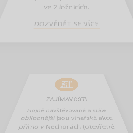
ubytování pro 2 až 8 osob
ve 2 ložnicích.
DOZVĚDĚT SE VÍCE
ZAJÍMAVOSTI
Hojně navštěvované a stále
oblíbenější jsou vinařské akce
přímo v Nechorách (otevřené