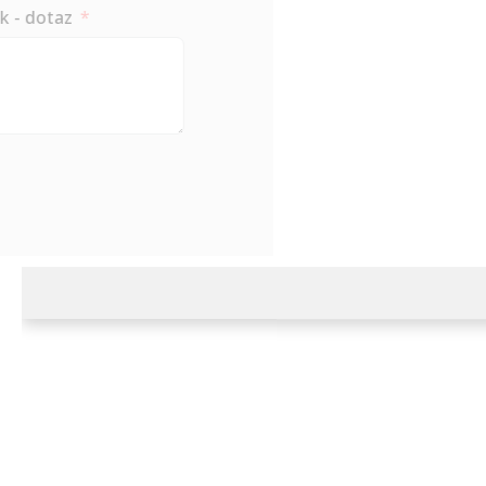
Požadavek - dotaz
Odešli