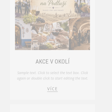
AKCE V OKOLÍ
Sample text. Click to select the text box. Click
again or double click to start editing the text.
VÍCE