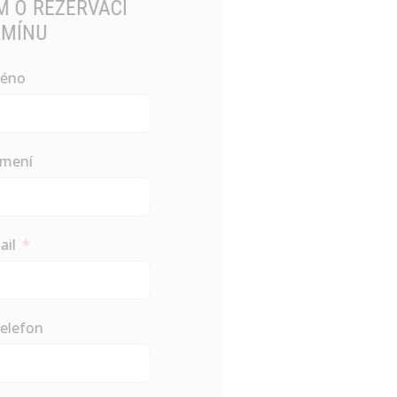
NAPIŠTE NÁM O REZERVACI
TERMÍNU
Jméno
Příjmení
Email
Váš telefon