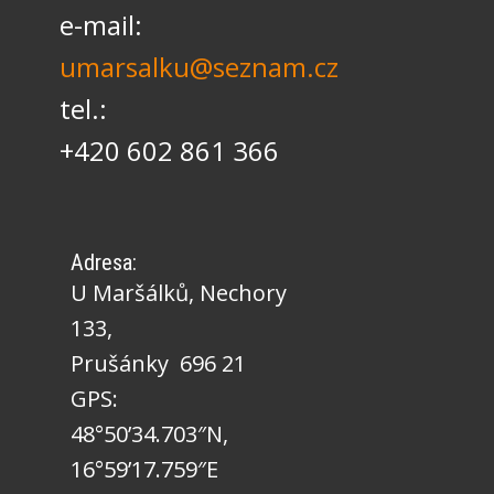
e-mail:
umarsalku@seznam.cz
tel.:
+420 602 861 366
Adresa:
U Maršálků, Nechory
133,
Prušánky 696 21
GPS:
48°50’34.703″N,
16°59’17.759″E