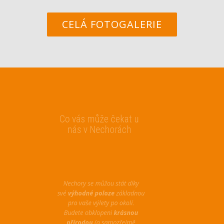
CELÁ FOTOGALERIE
Co vás může čekat u
nás v Nechorách
Nechory se můžou stát díky
své
výhodné poloze
základnou
pro vaše výlety po okolí.
Budete obklopeni
krásnou