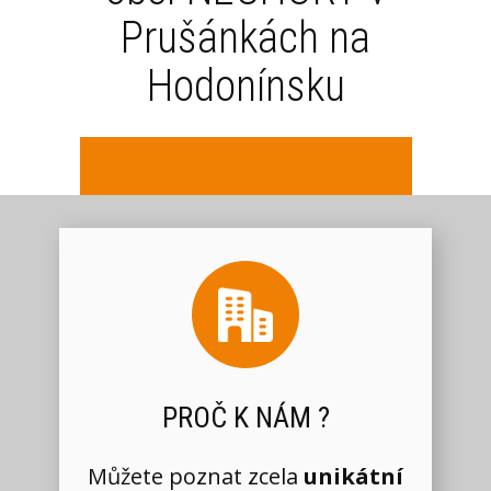
Prušánkách na
Hodonínsku
PROČ K NÁM ?
Můžete poznat zcela
unikátní