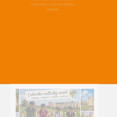
přírodou
(a samozřejmě
vinohrady) v srdci moravského
Slovácka.