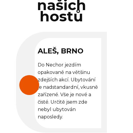
našich
hostů
ALEŠ, BRNO
Do Nechor jezdím
opakovaně na většinu
zdejších akcí. Ubytování
je nadstandardní, vkusně
zařízené. Vše je nové a
čisté. Určitě jsem zde
nebyl ubytován
naposledy.