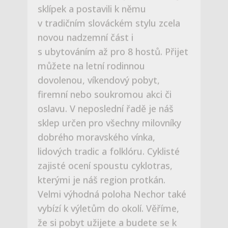
oslavu. V neposlední řadě je náš
sklep určen pro všechny milovníky
dobrého moravského vínka,
lidových tradic a folklóru. Cyklisté
zajisté ocení spoustu cyklotras,
kterými je náš region protkán.
Velmi výhodná poloha Nechor také
vybízí k výletům do okolí. Věříme,
že si pobyt užijete a budete se k
nám rádi vracet.Na viděnou se těší
Alena a Jiří Maršálkovi
ZJISTĚTE VÍCE