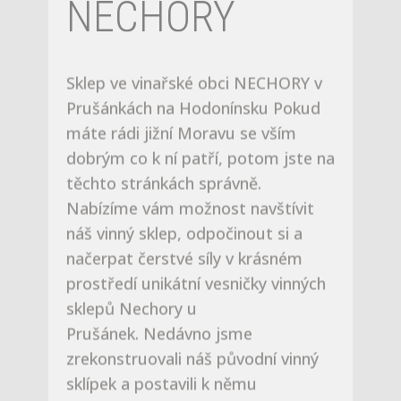
dobrým co k ní patří, potom jste na
těchto stránkách správně.
Nabízíme vám možnost navštívit
náš vinný sklep, odpočinout si a
načerpat čerstvé síly v krásném
prostředí unikátní vesničky vinných
sklepů Nechory u
Prušánek. Nedávno jsme
zrekonstruovali náš původní vinný
sklípek a postavili k němu
v tradičním slováckém stylu zcela
novou nadzemní část i
s ubytováním až pro 8 hostů. Přijet
můžete na letní rodinnou
dovolenou, víkendový pobyt,
firemní nebo soukromou akci či