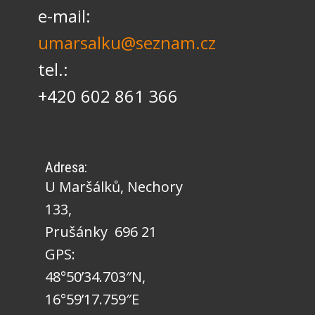
e-mail:
umarsalku@seznam.cz
tel.:
+420 602 861 366
Adresa:
U Maršálků, Nechory
133,
Prušánky 696 21
GPS:
48°50’34.703″N,
16°59’17.759″E