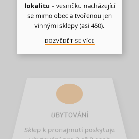
lokalitu
– vesničku nacházející
se mimo obec a tvořenou jen
vinnými sklepy (asi 450).
DOZVĚDĚT SE VÍCE
UBYTOVÁNÍ
Sklep k pronajmutí poskytuje