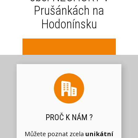
Prušánkách na
Hodonínsku
PROČ K NÁM ?
Můžete poznat zcela
unikátní