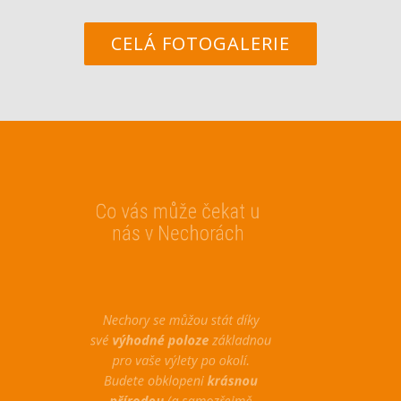
CELÁ FOTOGALERIE
Co vás může čekat u
nás v Nechorách
Nechory se můžou stát díky
své
výhodné poloze
základnou
pro vaše výlety po okolí.
Budete obklopeni
krásnou