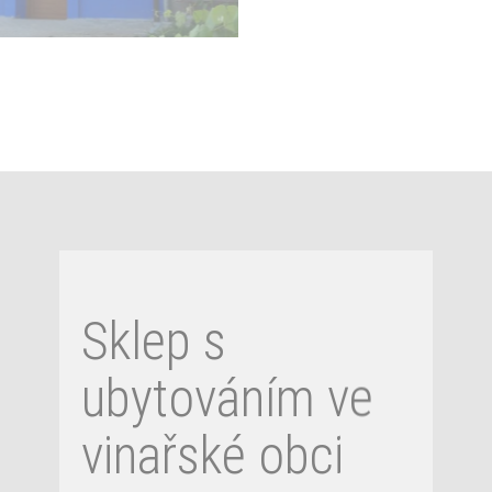
Sklep s
ubytováním ve
vinařské obci
NECHORY
Sklep ve vinařské obci NECHORY v
Prušánkách na Hodonínsku Pokud
máte rádi jižní Moravu se vším