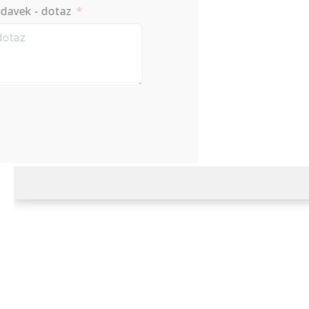
Požadavek - dotaz
Odešli