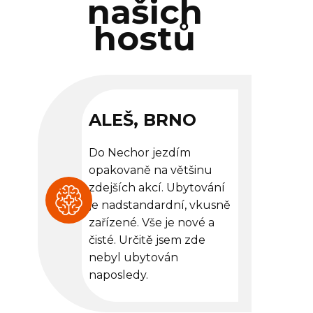
našich
hostů
ALEŠ, BRNO
Do Nechor jezdím
opakovaně na většinu
zdejších akcí. Ubytování
je nadstandardní, vkusně
zařízené. Vše je nové a
čisté. Určitě jsem zde
nebyl ubytován
naposledy.