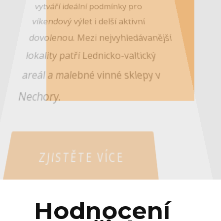
vytváří ideální podmínky pro
víkendový výlet i delší aktivní
dovolenou. Mezi nejvyhledávanější
lokality patří Lednicko-valtický
areál a malebné vinné sklepy v
Nechory.
ZJISTĚTE VÍCE
Hodnocení