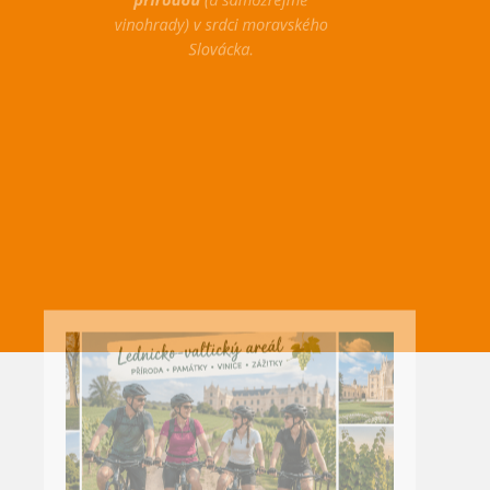
přírodou
(a samozřejmě
vinohrady) v srdci moravského
Slovácka.