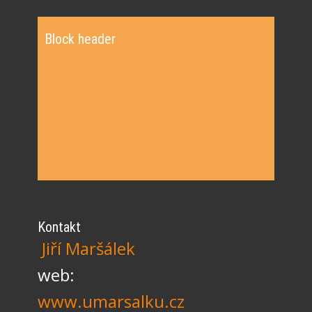
Block header
Kontakt
Jiří Maršálek
web:
www.umarsalku.cz