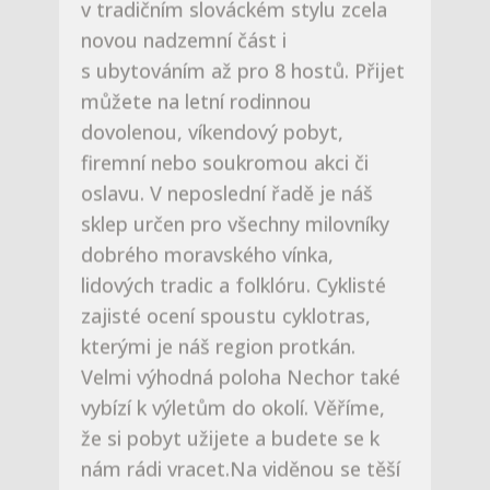
oslavu. V neposlední řadě je náš
sklep určen pro všechny milovníky
dobrého moravského vínka,
lidových tradic a folklóru. Cyklisté
zajisté ocení spoustu cyklotras,
kterými je náš region protkán.
Velmi výhodná poloha Nechor také
vybízí k výletům do okolí. Věříme,
že si pobyt užijete a budete se k
nám rádi vracet.Na viděnou se těší
Alena a Jiří Maršálkovi
ZJISTĚTE VÍCE