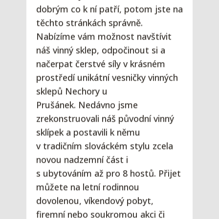
dobrým co k ní patří, potom jste na
těchto stránkách správně.
Nabízíme vám možnost navštívit
náš vinný sklep, odpočinout si a
načerpat čerstvé síly v krásném
prostředí unikátní vesničky vinných
sklepů Nechory u
Prušánek. Nedávno jsme
zrekonstruovali náš původní vinný
sklípek a postavili k němu
v tradičním slováckém stylu zcela
novou nadzemní část i
s ubytováním až pro 8 hostů. Přijet
můžete na letní rodinnou
dovolenou, víkendový pobyt,
firemní nebo soukromou akci či