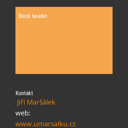
Block header
Kontakt
Jiří Maršálek
web:
www.umarsalku.cz