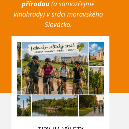
přírodou
(a samozřejmě
vinohrady) v srdci moravského
Slovácka.