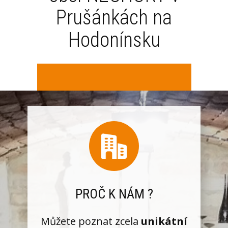
Prušánkách na
Hodonínsku
PROČ K NÁM ?
Můžete poznat zcela
unikátní