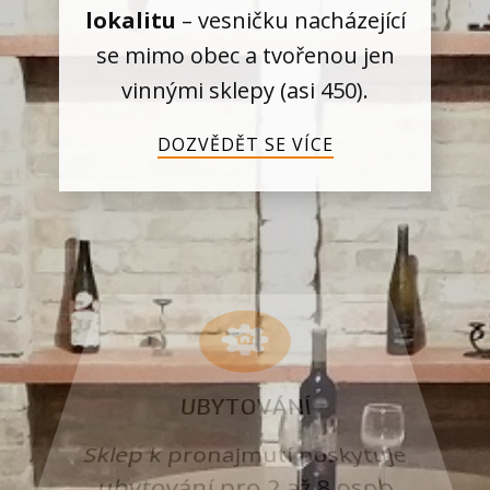
lokalitu
– vesničku nacházející
se mimo obec a tvořenou jen
vinnými sklepy (asi 450).
DOZVĚDĚT SE VÍCE
UBYTOVÁNÍ
Sklep k pronajmutí poskytuje