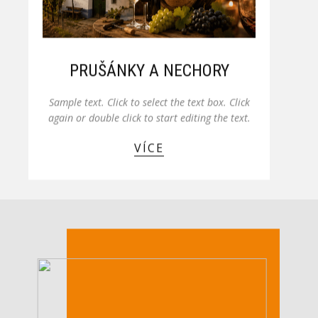
PRUŠÁNKY A NECHORY
Sample text. Click to select the text box. Click
again or double click to start editing the text.
VÍCE