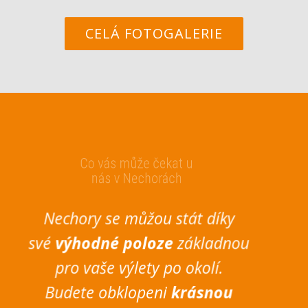
CELÁ FOTOGALERIE
Co vás může čekat u
nás v Nechorách
Nechory se můžou stát díky
své
výhodné poloze
základnou
pro vaše výlety po okolí.
Budete obklopeni
krásnou