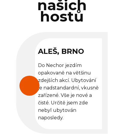
našich
hostů
ALEŠ, BRNO
Do Nechor jezdím
opakovaně na většinu
zdejších akcí. Ubytování
je nadstandardní, vkusně
zařízené. Vše je nové a
čisté. Určitě jsem zde
nebyl ubytován
naposledy.