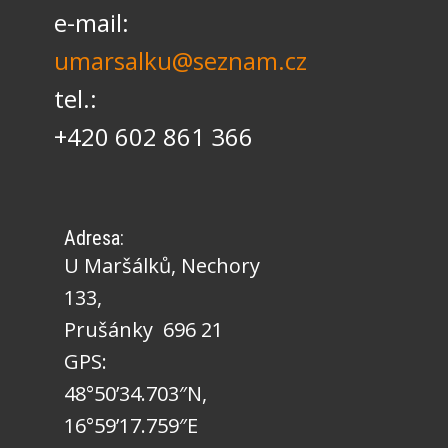
e-mail:
umarsalku@seznam.cz
tel.:
+420 602 861 366
Adresa:
U Maršálků, Nechory
133,
Prušánky 696 21
GPS:
48°50’34.703″N,
16°59’17.759″E