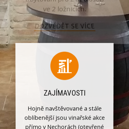
ubytování pro 2 až 8 osob
ve 2 ložnicích.
DOZVĚDĚT SE VÍCE
ZAJÍMAVOSTI
Hojně navštěvované a stále
oblíbenější jsou vinařské akce
přímo v Nechorách (otevřené