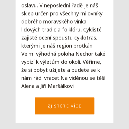
oslavu. V neposlední řadě je náš
sklep určen pro všechny milovníky
dobrého moravského vínka,
lidových tradic a folklóru. Cyklisté
zajisté ocení spoustu cyklotras,
kterými je náš region protkán.
Velmi výhodná poloha Nechor také
vybízí k výletům do okolí. Věříme,
že si pobyt užijete a budete se k
nám rádi vracet.Na viděnou se těší
Alena a Jiří Maršálkovi
ZJISTĚTE VÍCE