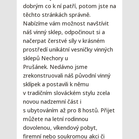
dobrým co k ní patří, potom jste na
těchto stránkách správně.
Nabízíme vám možnost navštívit
náš vinný sklep, odpočinout si a
načerpat čerstvé síly v krásném
prostředí unikátní vesničky vinných
sklepů Nechory u
Prušánek. Nedávno jsme
zrekonstruovali náš původní vinný
sklípek a postavili k němu
v tradičním slováckém stylu zcela
novou nadzemní část i
s ubytováním až pro 8 hostů. Přijet
můžete na letní rodinnou
dovolenou, víkendový pobyt,
firemní nebo soukromou akci či