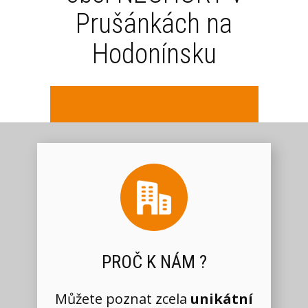
Prušánkách na
Hodonínsku
PROČ K NÁM ?
Můžete poznat zcela
unikátní