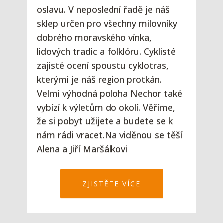
oslavu. V neposlední řadě je náš
sklep určen pro všechny milovníky
dobrého moravského vínka,
lidových tradic a folklóru. Cyklisté
zajisté ocení spoustu cyklotras,
kterými je náš region protkán.
Velmi výhodná poloha Nechor také
vybízí k výletům do okolí. Věříme,
že si pobyt užijete a budete se k
nám rádi vracet.Na viděnou se těší
Alena a Jiří Maršálkovi
ZJISTĚTE VÍCE