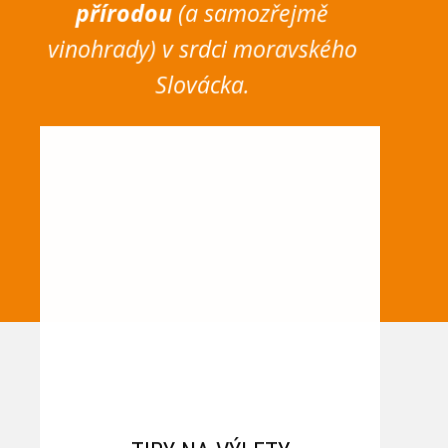
přírodou
(a samozřejmě
vinohrady) v srdci moravského
Slovácka.