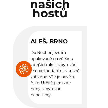
našich
hostů
ALEŠ, BRNO
Do Nechor jezdím
opakovaně na většinu
zdejších akcí. Ubytování
je nadstandardní, vkusně
zařízené. Vše je nové a
čisté. Určitě jsem zde
nebyl ubytován
naposledy.