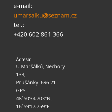
e-mail:
umarsalku@seznam.cz
tel.:
+420 602 861 366
Adresa:
U Maršálků, Nechory
133,
Prušánky 696 21
GPS:
48°50’34.703″N,
16°59’17.759″E