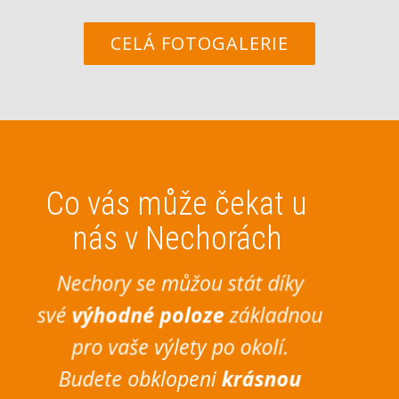
CELÁ FOTOGALERIE
Co vás může čekat u
nás v Nechorách
Nechory se můžou stát díky
své
výhodné poloze
základnou
pro vaše výlety po okolí.
Budete obklopeni
krásnou