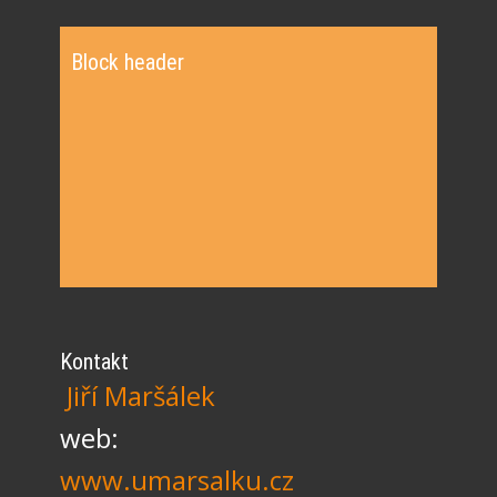
Block header
Kontakt
Jiří Maršálek
web:
www.umarsalku.cz