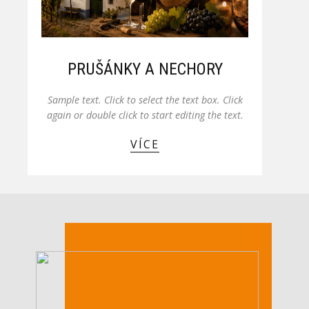
PRUŠÁNKY A NECHORY
Sample text. Click to select the text box. Click
again or double click to start editing the text.
VÍCE