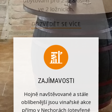
ubytování pro 2 až 8 osob
ve 2 ložnicích.
DOZVĚDĚT SE VÍCE
ZAJÍMAVOSTI
Hojně navštěvované a stále
oblíbenější jsou vinařské akce
přímo v Nechorách (otevřené