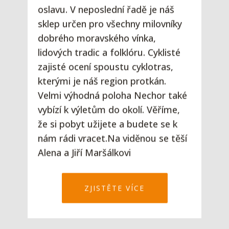
oslavu. V neposlední řadě je náš
sklep určen pro všechny milovníky
dobrého moravského vínka,
lidových tradic a folklóru. Cyklisté
zajisté ocení spoustu cyklotras,
kterými je náš region protkán.
Velmi výhodná poloha Nechor také
vybízí k výletům do okolí. Věříme,
že si pobyt užijete a budete se k
nám rádi vracet.Na viděnou se těší
Alena a Jiří Maršálkovi
ZJISTĚTE VÍCE