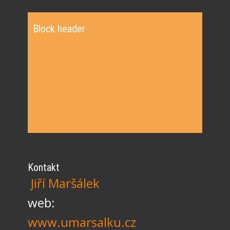
Block header
Kontakt
Jiří Maršálek
web:
www.umarsalku.cz