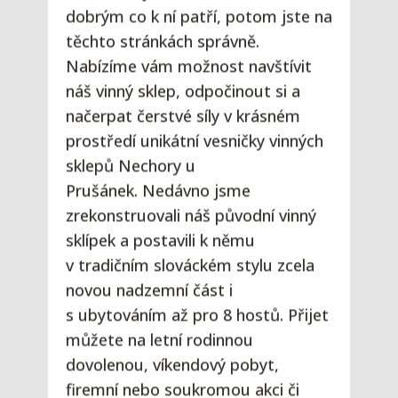
dobrým co k ní patří, potom jste na
těchto stránkách správně.
Nabízíme vám možnost navštívit
náš vinný sklep, odpočinout si a
načerpat čerstvé síly v krásném
prostředí unikátní vesničky vinných
sklepů Nechory u
Prušánek. Nedávno jsme
zrekonstruovali náš původní vinný
sklípek a postavili k němu
v tradičním slováckém stylu zcela
novou nadzemní část i
s ubytováním až pro 8 hostů. Přijet
můžete na letní rodinnou
dovolenou, víkendový pobyt,
firemní nebo soukromou akci či