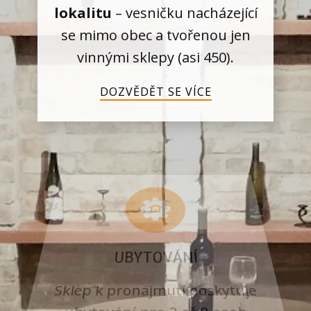
lokalitu
– vesničku nacházející
se mimo obec a tvořenou jen
vinnými sklepy (asi 450).
DOZVĚDĚT SE VÍCE
UBYTOVÁNÍ
Sklep k pronajmutí poskytuje