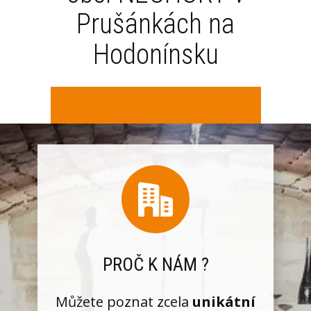
Prušánkách na
Hodonínsku
PROČ K NÁM ?
Můžete poznat zcela
unikátní