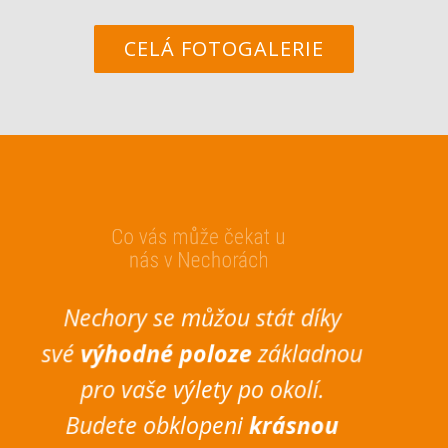
CELÁ FOTOGALERIE
Co vás může čekat u
nás v Nechorách
Nechory se můžou stát díky
své
výhodné poloze
základnou
pro vaše výlety po okolí.
Budete obklopeni
krásnou