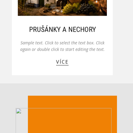
PRUŠÁNKY A NECHORY
Sample text. Click to select the text box. Click
again or double click to start editing the text.
VÍCE