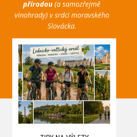
přírodou
(a samozřejmě
vinohrady) v srdci moravského
Slovácka.