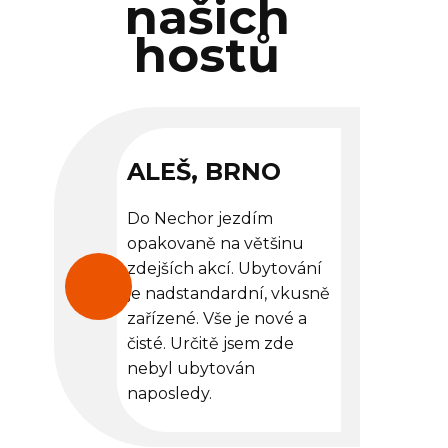
našich
hostů
ALEŠ, BRNO
Do Nechor jezdím
opakovaně na většinu
zdejších akcí. Ubytování
je nadstandardní, vkusně
zařízené. Vše je nové a
čisté. Určitě jsem zde
nebyl ubytován
naposledy.