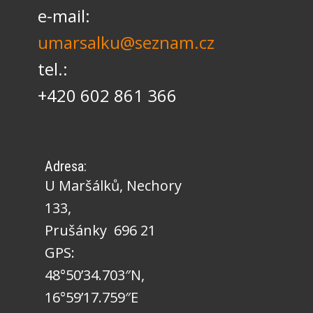
e-mail:
umarsalku@seznam.cz
tel.:
+420 602 861 366
Adresa:
U Maršálků, Nechory
133,
Prušánky 696 21
GPS:
48°50’34.703″N,
16°59’17.759″E