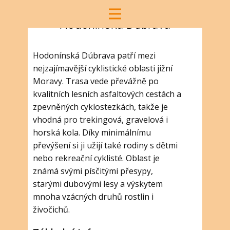
Hodonínská Dúbrava
Hodonínská Dúbrava patří mezi
nejzajímavější cyklistické oblasti jižní
Moravy. Trasa vede převážně po
kvalitních lesních asfaltových cestách a
zpevněných cyklostezkách, takže je
vhodná pro trekingová, gravelová i
horská kola. Díky minimálnímu
převýšení si ji užijí také rodiny s dětmi
nebo rekreační cyklisté. Oblast je
známá svými písčitými přesypy,
starými dubovými lesy a výskytem
mnoha vzácných druhů rostlin i
živočichů.