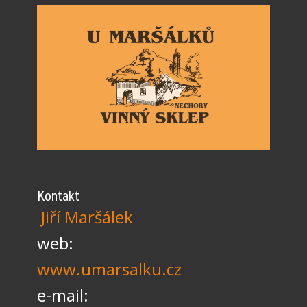
Kontakt
Jiří Maršálek
web:
www.umarsalku.cz
e-mail: