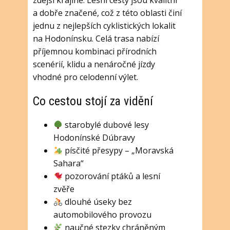
zdejší krajině. Lesní cesty jsou kvalitní
a dobře značené, což z této oblasti činí
jednu z nejlepších cyklistických lokalit
na Hodonínsku. Celá trasa nabízí
příjemnou kombinaci přírodních
scenérií, klidu a nenáročné jízdy
vhodné pro celodenní výlet.
Co cestou stojí za vidění
starobylé dubové lesy
Hodonínské Dúbravy
písčité přesypy – „Moravská
Sahara“
pozorování ptáků a lesní
zvěře
dlouhé úseky bez
automobilového provozu
naučné stezky chráněným