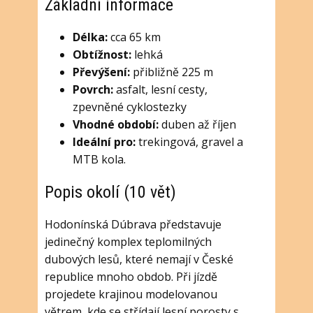
Základní informace
Délka:
cca 65 km
Obtížnost:
lehká
Převýšení:
přibližně 225 m
Povrch:
asfalt, lesní cesty,
zpevněné cyklostezky
Vhodné období:
duben až říjen
Ideální pro:
trekingová, gravel a
MTB kola.
Popis okolí (10 vět)
Hodonínská Dúbrava představuje
jedinečný komplex teplomilných
dubových lesů, které nemají v České
republice mnoho obdob. Při jízdě
projedete krajinou modelovanou
větrem, kde se střídají lesní porosty s