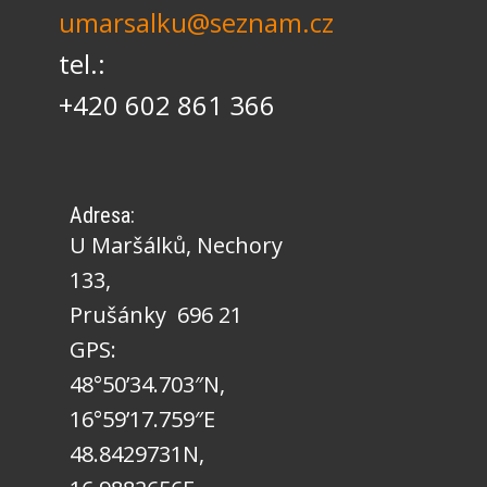
umarsalku@seznam.cz
tel.:
+420 602 861 366
Adresa:
U Maršálků, Nechory
133,
Prušánky 696 21
GPS:
48°50’34.703″N,
16°59’17.759″E
48.8429731N,