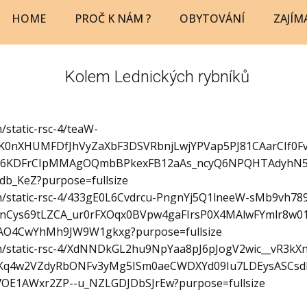
HOME
PROČ K NÁM ?
OBYTOVÁNÍ
ZAJÍM
Kolem Lednických rybníků