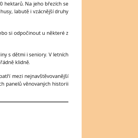
00 hektarů. Na jeho březích se
husy, labutě i vzácnější druhy
nebo si odpočinout u některé z
ny s dětmi i seniory. V letních
řádně klidně.
atří mezi nejnavštěvovanější
ch panelů věnovaných historii