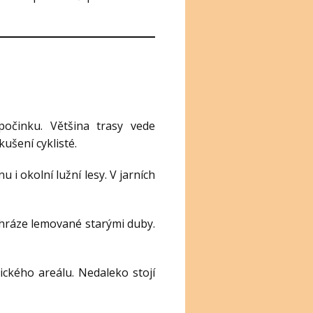
počinku. Většina trasy vede
ušení cyklisté.
 i okolní lužní lesy. V jarních
a hráze lemované starými duby.
tického areálu. Nedaleko stojí