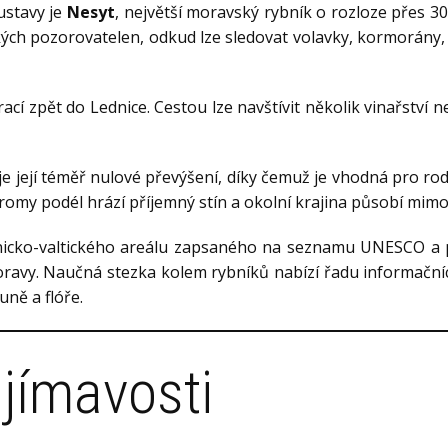
ustavy je
Nesyt
, největší moravský rybník o rozloze přes 3
kých pozorovatelen, odkud lze sledovat volavky, kormorány, 
rací zpět do Lednice. Cestou lze navštívit několik vinařství 
je její téměř nulové převýšení, díky čemuž je vhodná pro rodi
tromy podél hrází příjemný stín a okolní krajina působí mimo
dnicko-valtického areálu zapsaného na seznamu UNESCO a p
 Moravy. Naučná stezka kolem rybníků nabízí řadu informační
uně a flóře.
ajímavosti