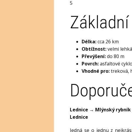
5
Základní
Délka:
cca 26 km
Obtížnost:
velmi lehk
Převýšení:
do 80 m
Povrch:
asfaltové cykl
Vhodné pro:
treková, h
Doporuče
Lednice → Mlýnský rybník
Lednice
Jedná se o jednu z nejkrás