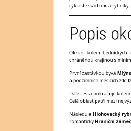
cyklostezkách mezi rybníky, 
Popis oko
Okruh kolem Lednických ry
chráněnou krajinou s minimá
První zastávkou bývá
Mlýns
a podzimních měsících zde l
Dále cesta pokračuje kole
Celá oblast patří mezi nejvý
Následuje
Hlohovecký ryb
romantický
Hraniční záme