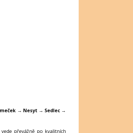
zámeček → Nesyt → Sedlec →
a vede převážně po kvalitních