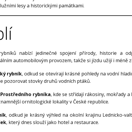
lužními lesy a historickými památkami.
lí
bníků nabízí jedinečné spojení přírody, historie a od
lním automobilovým provozem, takže si jízdu užijí i méně zk
ký rybník
, odkud se otevírají krásné pohledy na vodní hladinu
ze pozorovat stovky druhů vodních ptáků.
m
Prostředního rybníka
, kde se střídají rákosiny, mokřady 
znamnější ornitologické lokality v České republice.
ník
, odkud je krásný výhled na okolní krajinu Lednicko-val
ček
, který dnes slouží jako hotel a restaurace.