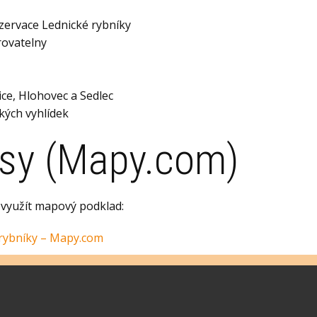
zervace Lednické rybníky
rovatelny
ce, Hlohovec a Sedlec
kých vyhlídek
sy (Mapy.com)
e využít mapový podklad:
rybníky – Mapy.com