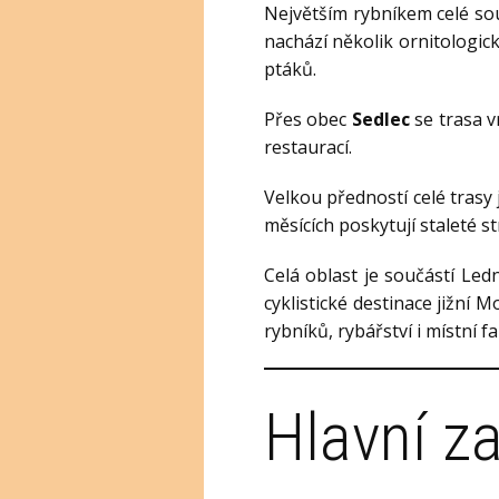
Největším rybníkem celé so
nachází několik ornitologic
ptáků.
Přes obec
Sedlec
se trasa v
restaurací.
Velkou předností celé trasy 
měsících poskytují staleté s
Celá oblast je součástí Le
cyklistické destinace jižní
rybníků, rybářství i místní fa
Hlavní z