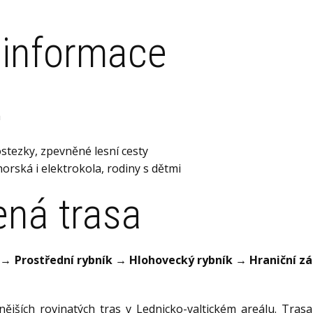
 informace
á
ostezky, zpevněné lesní cesty
orská i elektrokola, rodiny s dětmi
ná trasa
 → Prostřední rybník → Hlohovecký rybník → Hraniční 
nějších rovinatých tras v Lednicko-valtickém areálu. Tras