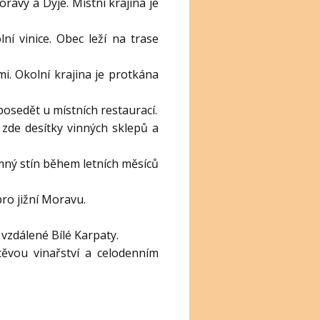
ravy a Dyje. Místní krajina je
ní vinice. Obec leží na trase
i. Okolní krajina je protkána
 posedět u místních restaurací.
 zde desítky vinných sklepů a
jemný stín během letních měsíců
pro jižní Moravu.
 vzdálené Bílé Karpaty.
ěvou vinařství a celodenním