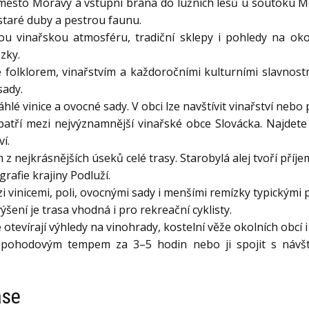
í město Moravy a vstupní brána do lužních lesů u soutoku Mo
staré duby a pestrou faunu.
ou vinařskou atmosféru, tradiční sklepy i pohledy na okol
zky.
folklorem, vinařstvím a každoročními kulturními slavnostm
sady.
hlé vinice a ovocné sady. V obci lze navštívit vinařství nebo
atří mezi nejvýznamnější vinařské obce Slovácka. Najdete
í.
m z nejkrásnějších úseků celé trasy. Starobylá alej tvoří pří
grafie krajiny Podluží.
i vinicemi, poli, ovocnými sady i menšími remízky typickými 
šení je trasa vhodná i pro rekreační cyklisty.
otevírají výhledy na vinohrady, kostelní věže okolních obcí i
 pohodovým tempem za 3–5 hodin nebo ji spojit s návšt
ase