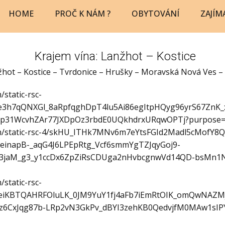
HOME
PROČ K NÁM ?
OBYTOVÁNÍ
ZAJÍM
Krajem vína: Lanžhot – Kostice
žhot – Kostice – Tvrdonice – Hrušky – Moravská Nová Ves – 