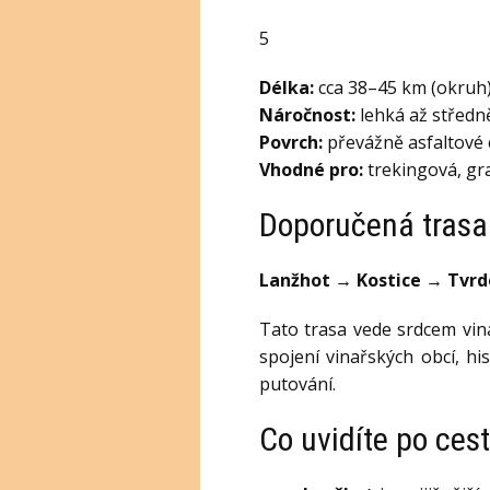
5
Délka:
cca 38–45 km (okruh
Náročnost:
lehká až středn
Povrch:
převážně asfaltové 
Vhodné pro:
trekingová, gra
Doporučená trasa
Lanžhot → Kostice → Tvrd
Tato trasa vede srdcem vin
spojení vinařských obcí, hi
putování.
Co uvidíte po ces