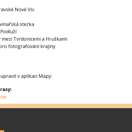
ravské Nové Vsi
vinařská stezka
 Podluží
y mezi Tvrdonicemi a Hruškami
pro fotografování krajiny
upravit v aplikaci Mapy:
rasy:
ras