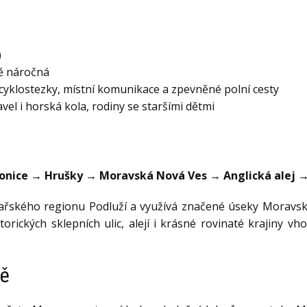
)
ě náročná
cyklostezky, místní komunikace a zpevněné polní cesty
vel i horská kola, rodiny se staršími dětmi
onice → Hrušky → Moravská Nová Ves → Anglická alej 
ařského regionu Podluží a využívá značené úseky Moravský
storických sklepních ulic, alejí i krásné rovinaté krajiny 
tě