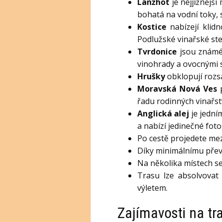
Lanžhot
je nejjižnějš
bohatá na vodní toky, 
Kostice
nabízejí klidn
Podlužské vinařské ste
Tvrdonice
jsou známé 
vinohrady a ovocnými 
Hrušky
obklopují rozsá
Moravská Nová Ves
p
řadu rodinných vinařstv
Anglická alej
je jední
a nabízí jedinečné foto
Po cestě projedete mez
Díky minimálnímu převý
Na několika místech se 
Trasu lze absolvovat
výletem.
Zajímavosti na tr