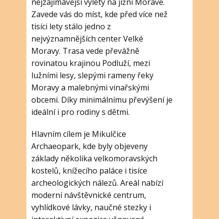
nejzajímavější výlety na jižní Moravě.
Zavede vás do míst, kde před více než
tisíci lety stálo jedno z
nejvýznamnějších center Velké
Moravy. Trasa vede převážně
rovinatou krajinou Podluží, mezi
lužními lesy, slepými rameny řeky
Moravy a malebnými vinařskými
obcemi. Díky minimálnímu převýšení je
ideální i pro rodiny s dětmi.
Hlavním cílem je Mikulčice
Archaeopark, kde byly objeveny
základy několika velkomoravských
kostelů, knížecího paláce i tisíce
archeologických nálezů. Areál nabízí
moderní návštěvnické centrum,
vyhlídkové lávky, naučné stezky i