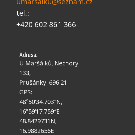
umarsalku@seznam.cz
tel.:
+420 602 861 366
Adresa:
U Maršálků, Nechory
133,
Prušánky 696 21
GPS:
48°50’34.703″N,
16°59’17.759″E
48.8429731N,
16.9882656E