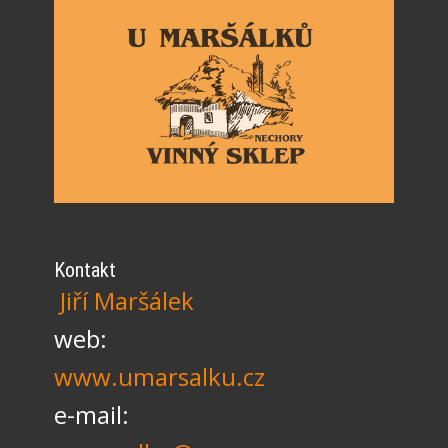
Kontakt
Jiří Maršálek
web:
www.umarsalku.cz
e-mail: