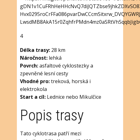
4
Délka trasy:
28 km
Náročnost:
lehká
Povrch:
asfaltové cyklostezky a
zpevněné lesní cesty
Vhodné pro:
treková, horská i
elektrokola
Start a cíl:
Lednice nebo Mikulčice
Popis trasy
Tato cyklotrasa patří mezi