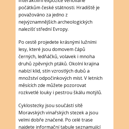
interaktivní expozice věnované
počátkům české státnosti. Hradiště je
považováno za jedno z
nejvýznamnějších archeologických
nalezišť střední Evropy.
Po cestě projedete krásnými lužními
lesy, které jsou domovem čápů
černých, ledňáčků, volavek i mnoha
druhů zpěvných ptáků. Okolní krajina
nabízí klid, stín vzrostlých dubů a
množství odpočinkových míst. V letních
měsících zde můžete pozorovat
rozkvetlé louky i pestrou škálu motýlů.
Cyklostezky jsou součástí sítě
Moravských vinařských stezek a jsou
velmi dobře značené. Po celé trase
najdete informační tabule seznamující