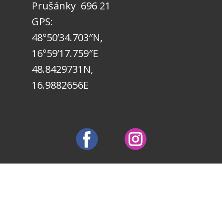
Prušánky 696 21
GPS:
48°50’34.703″N,
16°59’17.759″E
48.8429731N,
16.9882656E