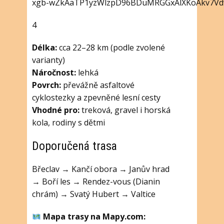
4
Délka:
cca 22–28 km (podle zvolené
varianty)
Náročnost:
lehká
Povrch:
převážně asfaltové
cyklostezky a zpevněné lesní cesty
Vhodné pro:
treková, gravel i horská
kola, rodiny s dětmi
Doporučená trasa
Břeclav → Kančí obora → Janův hrad
→ Boří les → Rendez-vous (Dianin
chrám) → Svatý Hubert → Valtice
Mapa trasy na Mapy.com: