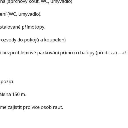
lna (sprchový kout, WC, umyvadlo)
zení (WC, umyvadlo).
instalované přímotopy.
rozvody do pokojů a koupelen).
ní bezproblémové parkování přímo u chalupy (před i za) – až 
pozici.
álena 150 m.
 zajistit pro více osob raut.