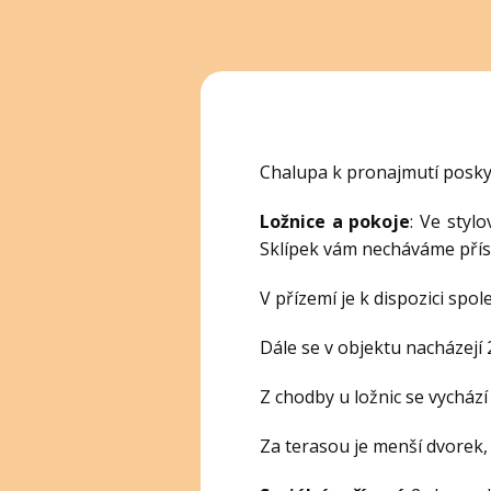
Chalupa k pronajmutí poskyt
Ložnice a pokoje
: Ve styl
Sklípek vám necháváme pří
V přízemí je k dispozici s
Dále se v objektu nacházejí 2
Z chodby u ložnic se vycház
Za terasou je menší dvorek, 