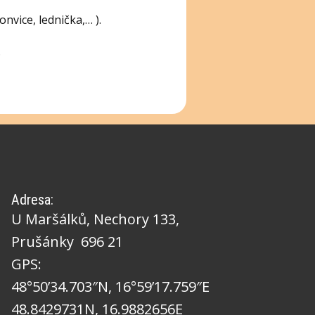
nvice, lednička,… ).
.
Adresa:
U Maršálků, Nechory 133,
Prušánky 696 21
GPS:
48°50’34.703″N, 16°59’17.759″E
48.8429731N, 16.9882656E