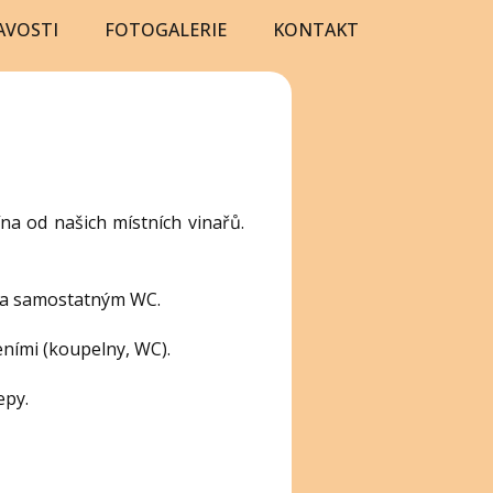
AVOSTI
FOTOGALERIE
KONTAKT
na od našich místních vinařů.
m a samostatným WC.
zeními (koupelny, WC).
epy.