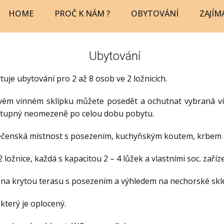
HOME
PROČ K NÁM ?
OBYTOVÁNÍ
ZAJÍM
Ubytování
uje ubytování pro 2 až 8 osob ve 2 ložnicích.
ovém vinném sklípku můžete posedět a ochutnat vybraná ví
stupný neomezeně po celou dobu pobytu.
polečenská místnost s posezením, kuchyňským koutem, krbe
 ložnice, každá s kapacitou 2 – 4 lůžek a vlastními soc. zaří
í na krytou terasu s posezením a výhledem na nechorské skl
který je oplocený.