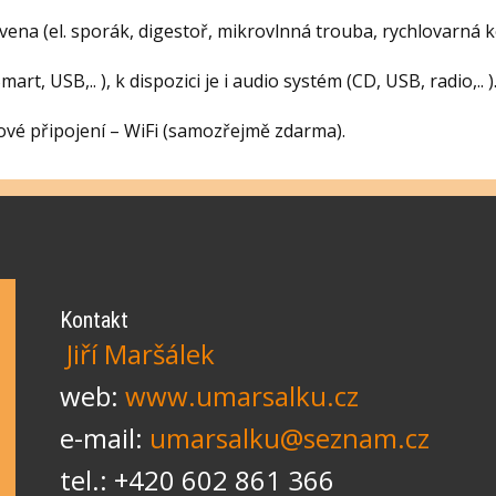
na (el. sporák, digestoř, mikrovlnná trouba, rychlovarná ko
art, USB,.. ), k dispozici je i audio systém (CD, USB, radio,.. )
tové připojení – WiFi (samozřejmě zdarma).
Kontakt
Jiří Maršálek
web:
www.umarsalku.cz
e-mail:
umarsalku@seznam.cz
tel.: +420 602 861 366