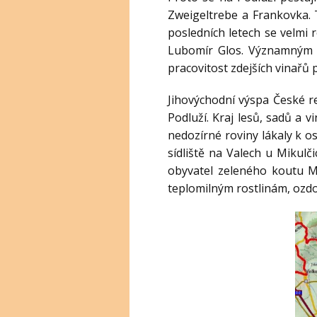
Zweigeltrebe a Frankovka. T
posledních letech se velmi 
Lubomír Glos. Významným z
pracovitost zdejších vinařů
Jihovýchodní výspa České re
Podluží. Kraj lesů, sadů a v
nedozírné roviny lákaly k 
sídliště na Valech u Mikulč
obyvatel zeleného koutu M
teplomilným rostlinám, ozdo