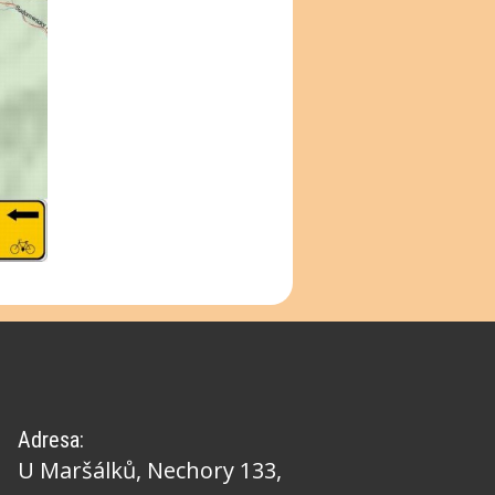
Adresa:
U Maršálků, Nechory 133,