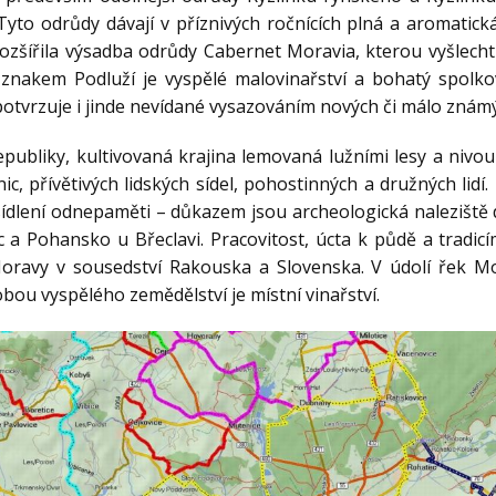
yto odrůdy dávají v příznivých ročnících plná a aromatická 
rozšířila výsadba odrůdy Cabernet Moravia, kterou vyšlechti
nakem Podluží je vyspělé malovinařství a bohatý spolkov
 potvrzuje i jinde nevídané vysazováním nových či málo znám
publiky, kultivovaná krajina lemovaná lužními lesy a nivo
inic, přívětivých lidských sídel, pohostinných a družných lidí
osídlení odnepaměti – důkazem jsou archeologická nalezišt
ic a Pohansko u Břeclavi. Pracovitost, úcta k půdě a tradic
oravy v sousedství Rakouska a Slovenska. V údolí řek Mo
bou vyspělého zemědělství je místní vinařství.