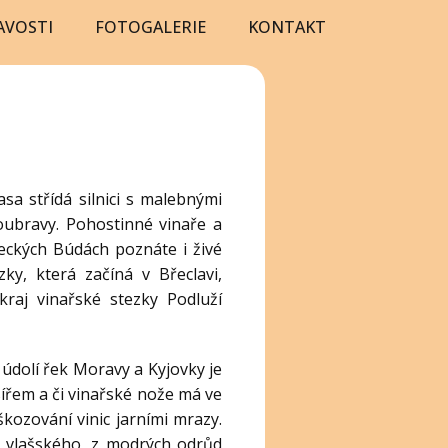
AVOSTI
FOTOGALERIE
KONTAKT
sa střídá silnici s malebnými
doubravy. Pohostinné vinaře a
eckých Búdách poznáte i živé
zky, která začíná v Břeclavi,
kraj vinařské stezky Podluží
 údolí řek Moravy a Kyjovky je
ířem a či vinařské nože má ve
kozování vinic jarními mrazy.
u vlašského, z modrých odrůd