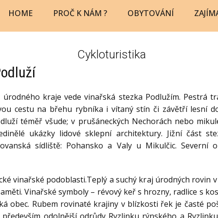
HOME
PROČ K NÁM ?
OBYTOVÁNÍ
ZAJÍM
Cykloturistika
odluží
 úrodného kraje vede vinařská stezka Podlužím. Pestrá tra
vou cestu na břehu rybníka i vítaný stín či závětří lesní 
odluží téměř všude; v prušáneckých Nechorách nebo mikul
dinělé ukázky lidové sklepní architektury. Jižní část ste
ovanská sídliště: Pohansko a Valy u Mikulčic. Severní o
vácké vinařské podoblasti.Teplý a suchý kraj úrodných rovin v
ěti. Vinařské symboly – révový keř s hrozny, radlice s kos
 obec. Rubem rovinaté krajiny v blízkosti řek je časté poš
í především odolnější odrůdy Ryzlinku rýnského a Ryzlink