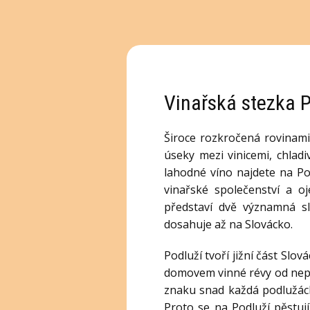
Vinařská stezka P
Široce rozkročená rovinami
úseky mezi vinicemi, chladi
lahodné víno najdete na P
vinařské společenství a oje
představí dvě významná sl
dosahuje až na Slovácko.
Podluží tvoří jižní část Slo
domovem vinné révy od nepam
znaku snad každá podlužácká
Proto se na Podluží pěstuj