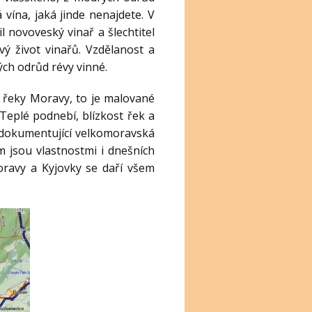
vína, jaká jinde nenajdete. V
l novoveský vinař a šlechtitel
ý život vinařů. Vzdělanost a
ých odrůd révy vinné.
u řeky Moravy, to je malované
. Teplé podnebí, blízkost řek a
ě dokumentující velkomoravská
ím jsou vlastnostmi i dnešních
ravy a Kyjovky se daří všem